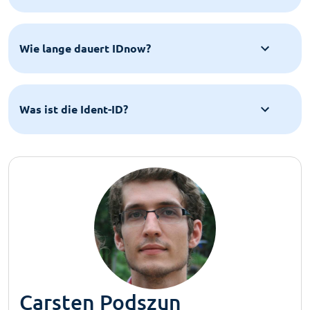
Wie lange dauert IDnow?
Was ist die Ident-ID?
Carsten Podszun