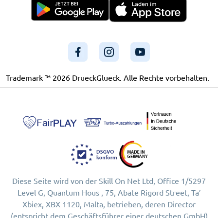
Trademark ™ 2026 DrueckGlueck. Alle Rechte vorbehalten.
Diese Seite wird von der Skill On Net Ltd, Office 1/5297
Level G, Quantum Hous , 75, Abate Rigord Street, Ta’
Xbiex, XBX 1120, Malta, betrieben, deren Director
(entspricht dem Geschäftsführer einer deutschen GmbH)