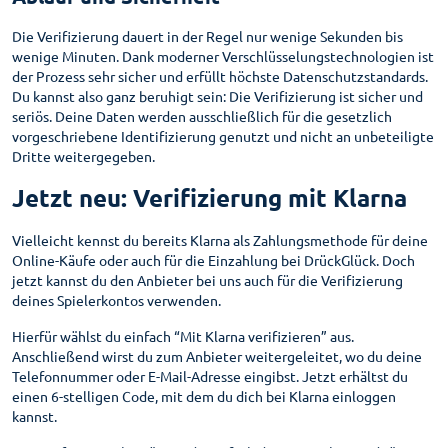
Die Verifizierung dauert in der Regel nur wenige Sekunden bis
wenige Minuten. Dank moderner Verschlüsselungstechnologien ist
der Prozess sehr sicher und erfüllt höchste Datenschutzstandards.
Du kannst also ganz beruhigt sein: Die Verifizierung ist sicher und
seriös. Deine Daten werden ausschließlich für die gesetzlich
vorgeschriebene Identifizierung genutzt und nicht an unbeteiligte
Dritte weitergegeben.
Jetzt neu: Verifizierung mit Klarna
Vielleicht kennst du bereits Klarna als Zahlungsmethode für deine
Online-Käufe oder auch für die Einzahlung bei DrückGlück. Doch
jetzt kannst du den Anbieter bei uns auch für die Verifizierung
deines Spielerkontos verwenden.
Hierfür wählst du einfach “Mit Klarna verifizieren” aus.
Anschließend wirst du zum Anbieter weitergeleitet, wo du deine
Telefonnummer oder E-Mail-Adresse eingibst. Jetzt erhältst du
einen 6-stelligen Code, mit dem du dich bei Klarna einloggen
kannst.