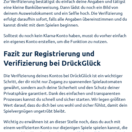
Zur Verifizierung bestätigst du einfach deine Angaben und tätigst
eine kleine Banküberweisung. Dann lädst du noch ein Bild von
deinem Ausweisdokument und ein Selfie hoch. Die Verifizierung
erfolgt daraufhin sofort, falls alle Angaben übereinstimmen und du
kannst direkt mit dem Spielen beginnen.
Solltest du noch kein Klarna-Konto haben, musst du vorher einfach
ein eigenes Konto erstellen, um die Funktion zu nutzen.
Fazit zur Registrierung und
Verifizierung bei DrückGlück
Die Verifizierung deines Kontos bei DrückGlück ist ein wichtiger
Schritt, der dir nicht nur Zugang zu spannenden Spielautomaten
gewährt, sondern auch deine Sicherheit und den Schutz deiner
Privatsphäre garantiert. Dank des einfachen und transparenten
Prozesses kannst du schnell und sicher starten. Wir legen größten
Wert darauf, dass du dich bei uns wohl und sicher fühlst, damit dein
Spielvergnügen ungetrübt bleibt.
Wichtig zu erwähnen ist an dieser Stelle noch, dass du auch mit
einem verifizierten Konto nur diejenigen Spiele spielen kannst, die