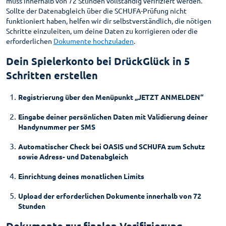
muss innerhalb von 72 Stunden vollständig verifiziert werden.
Sollte der Datenabgleich über die SCHUFA-Prüfung nicht
funktioniert haben, helfen wir dir selbstverständlich, die nötigen
Schritte einzuleiten, um deine Daten zu korrigieren oder die
erforderlichen
Dokumente hochzuladen
.
Dein Spielerkonto bei DrückGlück in 5
Schritten erstellen
Registrierung über den Menüpunkt „JETZT ANMELDEN“
Eingabe deiner persönlichen Daten mit Validierung deiner
Handynummer per SMS
Automatischer Check bei OASIS und SCHUFA zum Schutz
sowie Adress- und Datenabgleich
Einrichtung deines monatlichen Limits
Upload der erforderlichen Dokumente innerhalb von 72
Stunden
Dokumente zur finalen Verifizierung