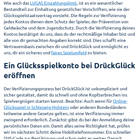
Wie auch das
LUGAS Einzahlungslimit
, ist es ein wesentlicher
Bestandteil zur Einhaltung gesetzlicher Vorschriften, wie sie der
Glücksspielstaatsvertrag vorsieht. Die Regeln zur Verifizierung
jedes Kontos dienen dem Schutz der Spieler, der Prävention von
Geldwäsche und dem Jugendschutz. Durch die Verifizierung deines
Kontos bestätigst du uns, dass du der rechtmäßige Inhaber bist und
alle von dir gemachten Angaben korrekt sind. Dies schafft eine
Vertrauensbasis zwischen dir und DrückGlück und ermöglicht es
uns, dir ein sicheres und
faires Spielumfeld
zu bieten.
Ein Glücksspielkonto bei DrückGlück
eröffnen
Der Verifizierungsprozess bei DrückGlück ist unkompliziert und
sicher gestaltet, damit du schnell und ohne Kopfzerbrechen ins
Spielvergnügen starten kannst. Beachte: Auch wenn für
Online-
Glücksspiel in Schleswig-Holstein
oder anderen Bundesländern
teilweise andere Gesetze gelten, ist eine Verifizierung immer
zwingend erforderlich. Zunächst gibst du bei der Anmeldung deine
persönlichen Daten ein. Damit alles seine Richtigkeit hat, prüfen
wir im nächsten Schritt deine Mobiltelefonnummer. Ein schneller
SMS-Code zur Bestätigung und schon geht es weiter. Danach