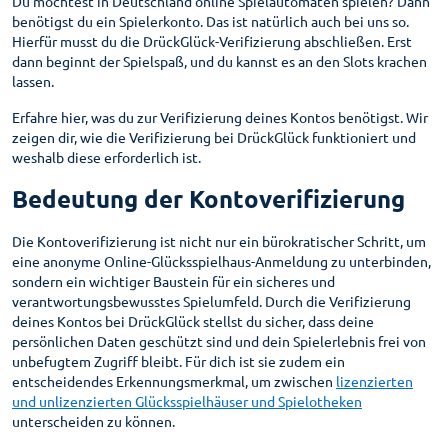
Du möchtest in Deutschland online Spielautomaten spielen? Dann
benötigst du ein Spielerkonto. Das ist natürlich auch bei uns so.
Hierfür musst du die DrückGlück-Verifizierung abschließen. Erst
dann beginnt der Spielspaß, und du kannst es an den Slots krachen
lassen.
Erfahre hier, was du zur Verifizierung deines Kontos benötigst. Wir
zeigen dir, wie die Verifizierung bei DrückGlück funktioniert und
weshalb diese erforderlich ist.
Bedeutung der Kontoverifizierung
Die Kontoverifizierung ist nicht nur ein bürokratischer Schritt, um
eine anonyme Online-Glücksspielhaus-Anmeldung zu unterbinden,
sondern ein wichtiger Baustein für ein sicheres und
verantwortungsbewusstes Spielumfeld. Durch die Verifizierung
deines Kontos bei DrückGlück stellst du sicher, dass deine
persönlichen Daten geschützt sind und dein Spielerlebnis frei von
unbefugtem Zugriff bleibt. Für dich ist sie zudem ein
entscheidendes Erkennungsmerkmal, um zwischen
lizenzierten
und unlizenzierten Glücksspielhäuser und Spielotheken
unterscheiden zu können.