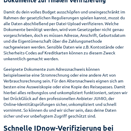
Damit du dein volles Budget ausschöpfen und uneingeschränkt im
Rahmen der gesetzlichen Regulierungen spielen kannst, musst du
alle Daten abschließend per Datei-Upload verifizieren. Welche
Dokumente benötigt werden, wird vom Gesetzgeber nicht genau
vorgeschrieben, doch es müssen Adresse, Anschrift, Geburtsdatum
und die Eigentümerschaft über die Zahlungsmethode
nachgewiesen werden. Sensible Daten wie z.B. Kontostände oder
Sicherheits-Codes auf Kreditkarten können zu diesem Zweck
unkenntlich gemacht werden.
Geeignete Dokumente zum Adressnachweis können
beispielsweise eine Stromrechnung oder eine andere Art von
Verbrauchsrechnung sein. Für den Altersnachweis eignen sich am
besten eine Ausweiskopie oder eine Kopie des Reisepasses. Damit
hierbei alles reibungslos und unkompliziert funktioniert, setzen wir
bei DrückGlück auf den professionellen Anbieter JUMIO, der
Online-Identitätsprüfungen sicher, unkompliziert und schnell
vornimmt. So können du und wir sicher sein, dass deine Daten
sicher und vor unbefugtem Zugriff geschützt sind.
Schnelle IDnow-Verifizierung bei