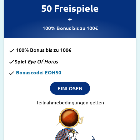
50 Freispiele
+
100% Bonus bis zu 100€
100% Bonus bis zu 100€
Spiel
Eye Of Horus
Bonuscode: EOH50
EINLÖSEN
Teilnahmebedingungen gelten