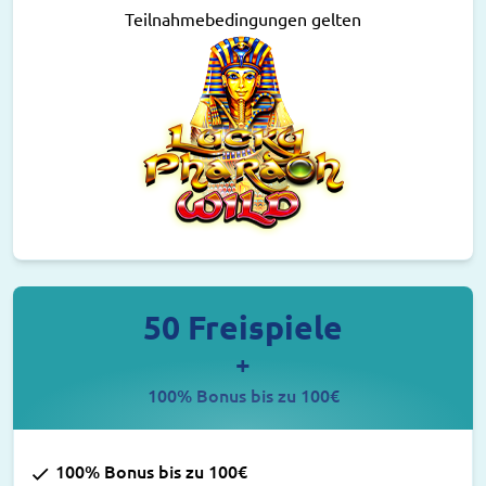
Teilnahmebedingungen gelten
50 Freispiele
+
100% Bonus bis zu 100€
100% Bonus bis zu 100€