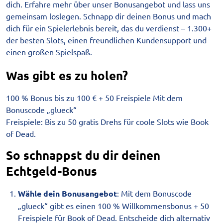
dich. Erfahre mehr über unser Bonusangebot und lass uns
gemeinsam loslegen. Schnapp dir deinen Bonus und mach
dich für ein Spielerlebnis bereit, das du verdienst – 1.300+
der besten Slots, einen freundlichen Kundensupport und
einen großen Spielspaß.
Was gibt es zu holen?
100 % Bonus bis zu 100 € + 50 Freispiele Mit dem
Bonuscode „glueck“
Freispiele: Bis zu 50 gratis Drehs für coole Slots wie Book
of Dead.
So schnappst du dir deinen
Echtgeld-
Bon
us
Wähle dein Bonusangebot
: Mit dem Bonuscode
„glueck“ gibt es einen 100 % Willkommensbonus + 50
Freispiele für Book of Dead. Entscheide dich alternativ