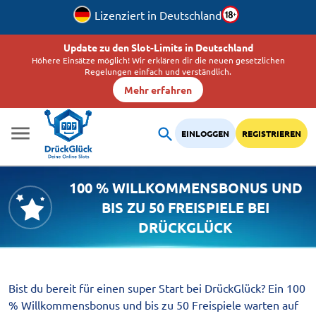
Lizenziert in Deutschland
Update zu den Slot-Limits in Deutschland
Höhere Einsätze möglich! Wir erklären dir die neuen gesetzlichen
Regelungen einfach und verständlich.
Mehr erfahren
EINLOGGEN
REGISTRIEREN
100 % WILLKOMMENSBONUS UND
BIS ZU 50 FREISPIELE BEI
DRÜCKGLÜCK
Bist du bereit für einen super Start bei DrückGlück? Ein 100
% Willkommensbonus und bis zu 50 Freispiele warten auf