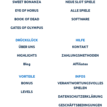
SWEET BONANZA
NEUE SLOT SPIELE
EYE OF HORUS
ALLE SPIELE
BOOK OF DEAD
SOFTWARE
GATES OF OLYMPUS
DRÜCKGLÜCK
HILFE
ÜBER UNS
KONTAKT
HIGHLIGHTS
ZAHLUNGSMETHODEN
Blog
Affiliates
VORTEILE
INFOS
BONUS
VERANTWORTUNGSVOLLES
SPIELEN
LEVELS
DATENSCHUTZERKLÄRUNG
GESCHÄFTSBEDINGUNGEN