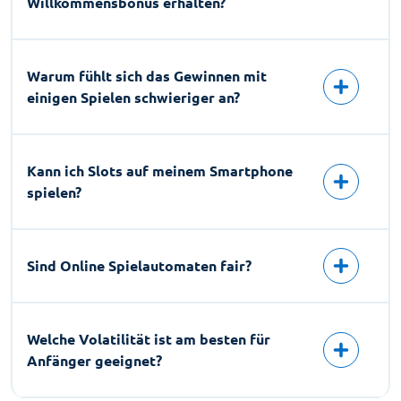
Willkommensbonus erhalten?
Warum fühlt sich das Gewinnen mit
einigen Spielen schwieriger an?
Kann ich Slots auf meinem Smartphone
spielen?
Sind Online Spielautomaten fair?
Welche Volatilität ist am besten für
Anfänger geeignet?