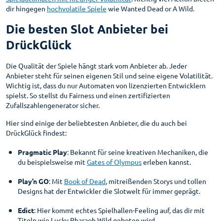
dir hingegen
hochvolatile Spiele
wie Wanted Dead or A Wild.
Die besten Slot Anbieter bei
DrückGlück
Die Qualität der Spiele hängt stark vom Anbieter ab. Jeder
Anbieter steht für seinen eigenen Stil und seine eigene Volatilität.
Wichtig ist, dass du nur Automaten von lizenzierten Entwicklern
spielst. So stellst du Fairness und einen zertifizierten
Zufallszahlengenerator sicher.
Hier sind einige der beliebtesten Anbieter, die du auch bei
DrückGlück findest:
Pragmatic Play
: Bekannt für seine kreativen Mechaniken, die
du beispielsweise mit
Gates of Olympus
erleben kannst.
Play’n GO
: Mit
Book of Dead
, mitreißenden Storys und tollen
Designs hat der Entwickler die Slotwelt für immer geprägt.
Edict
: Hier kommt echtes Spielhallen-Feeling auf, das dir mit
Titeln wie Lucky Pharaoh Wild geboten wird.