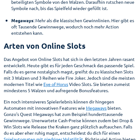
beteiligten Symbole von den Walzen. Daraufhin rutschen neue
Symbole nach, bis das Spielfeld wieder gefüllt ist.
Megaways
: Mehr als die klassischen Gewinnlinien. Hier gibt es
oft Tausende Gewinnwege, wodurch noch mehr Action
entstehen kann.
Arten von Online Slots
Das Angebot von Online Slots hat sich in den letzten Jahren rasant
entwickelt. Heute gibt es für jeden Geschmack das passende Spiel.
Falls du es gerne nostalgisch magst, greifst du zu klassischen Slots
mit 3 Walzen und 3 Reihen wie Fire Joker. Jedoch sind die meisten
modernen Titel wie
Eye of Horus
Video Slots. Sie bieten zumeist
mindestens 5 Walzen und aufregende Bonusfeatures.
Ein noch intensiveres Spielerlebnis können dir hingegen
Automaten mit innovativen Features wie
Megaways
bieten.
Gonzo's Quest Megaways hat zum Beispiel hunderttausende
Gewinnwege. Unerwartete Cash-Preise können zudem bei Drop &
Win Slots wie Release the Kraken ganz plötzlich auftauchen. Falls
du es aber eher ruhig magst, entscheidest du dich für einen
Spielautomaten mit niedriger Volatilität
. Richtig viel Action bieten