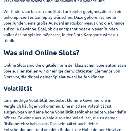
kaskadierende Walzen und Megaways für Abwechslung.
Wir finden, am besten sind Slots für Spieler geeignet, die sich ein
unkompliziertes Gameplay wünschen. Dazu gehören schnelle
Spielrunden, eine große Auswahl an Risikoniveaus und die Chance
auf tolle Gewinne. Egal, ob du entspannt oder ein paar Runden
voller Action spielen möchtest, in der Slots-Kategorie wirst du
fündig.
Was sind Online Slots?
Online Slots sind die digitale Form der klassischen Spielautomaten
Spiele. Hier stellen wir dir einige der wichtigsten Elemente von
Slots vor, die dir bei deiner Spielauswahl helfen können.
Volatilität
Eine niedrige Volatilität bedeutet kleinere Gewinne, die im
Vergleich häufiger vorkommen. Eine mittlere Volatilität ist
ausgewogen und eine hohe Volatilität zahlt eher selten, aber dafür
höhere Gewinne aus. Wähle also eine Volatilität, die zu deiner
Risikobereitschaft passt. Das beinhaltet auch deine
Entscheidungen rund um dein Budget, die Höhe deiner Einsätze