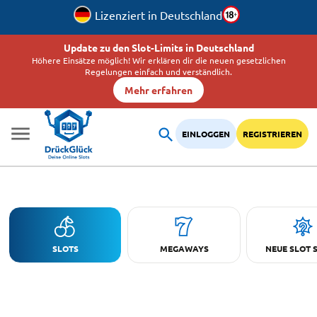
Lizenziert in Deutschland
Update zu den Slot-Limits in Deutschland
Höhere Einsätze möglich! Wir erklären dir die neuen gesetzlichen
Regelungen einfach und verständlich.
Mehr erfahren
EINLOGGEN
REGISTRIEREN
SLOTS
MEGAWAYS
NEUE SLOT 