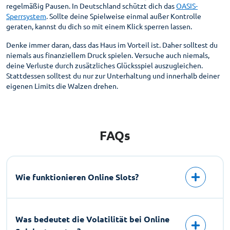
regelmäßig Pausen. In Deutschland schützt dich das
OASIS-
Sperrsystem
. Sollte deine Spielweise einmal außer Kontrolle
geraten, kannst du dich so mit einem Klick sperren lassen.
Denke immer daran, dass das Haus im Vorteil ist. Daher solltest du
niemals aus finanziellem Druck spielen. Versuche auch niemals,
deine Verluste durch zusätzliches Glücksspiel auszugleichen.
Stattdessen solltest du nur zur Unterhaltung und innerhalb deiner
eigenen Limits die Walzen drehen.
FAQs
Wie funktionieren Online Slots?
Was bedeutet die Volatilität bei Online