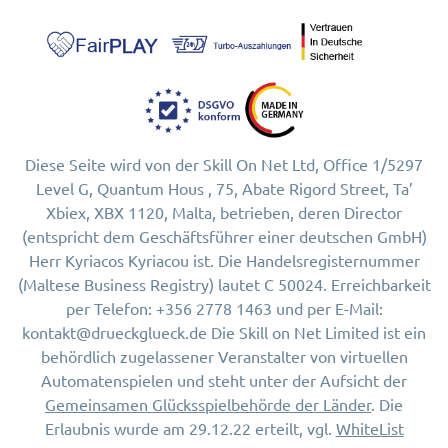
Diese Seite wird von der Skill On Net Ltd, Office 1/5297
Level G, Quantum Hous , 75, Abate Rigord Street, Ta’
Xbiex, XBX 1120, Malta, betrieben, deren Director
(entspricht dem Geschäftsführer einer deutschen GmbH)
Herr Kyriacos Kyriacou ist. Die Handelsregisternummer
(Maltese Business Registry) lautet C 50024. Erreichbarkeit
per Telefon: +356 2778 1463 und per E-Mail:
kontakt@drueckglueck.de Die Skill on Net Limited ist ein
behördlich zugelassener Veranstalter von virtuellen
Automatenspielen und steht unter der Aufsicht der
Gemeinsamen Glücksspielbehörde der Länder
. Die
Erlaubnis wurde am 29.12.22 erteilt, vgl.
WhiteList