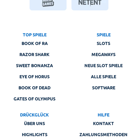
TOP SPIELE
SPIELE
BOOK OF RA
SLOTS
RAZOR SHARK
MEGAWAYS
SWEET BONANZA
NEUE SLOT SPIELE
EYE OF HORUS
ALLE SPIELE
BOOK OF DEAD
SOFTWARE
GATES OF OLYMPUS
DRÜCKGLÜCK
HILFE
ÜBER UNS
KONTAKT
HIGHLIGHTS
ZAHLUNGSMETHODEN