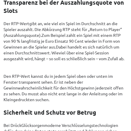
Transparenz bei der Auszahlungsquote
von
Slots
Der
RTP-Wert
gibt
an, wie viel ein Spiel im Durchschnitt an die
Spieler auszahlt.
Die Abkürzung RTP steht für „
Return
to
Player
“
(Auszahlungsquote).
Zum Beispiel
zahlt ein Spiel
mit
einem
RTP
von 90 % langfristig je Euro Einsatz 90 Cent wieder in Form von
Gewinnen
an die Spieler
aus.
Dabei handelt es sich
natürlich um
einen Durchschnittswert. Wieviel über eine Spiel-Session
ausgezahlt wird, hängt – so soll es schließlich sein – vom Zufall ab
.
Den
RTP-Wert
kannst du in jedem Spiel
oben oder unten im
Fenster
transparent sehen. Er
ist
neben der
Gewinnwahrscheinlichkeit für den Höchstgewinn
jederzeit offen
zu sehen
. Du musst also nicht erst lange in der Anleitung oder im
Kleingedruckten suchen.
Sicherheit
und
Schutz vor Betrug
Bei
DrückGlück
sorgen
moderne Verschlüsselungstechnologie
n
dafür, dass deine Daten stets geschützt und Zahlungen sicher