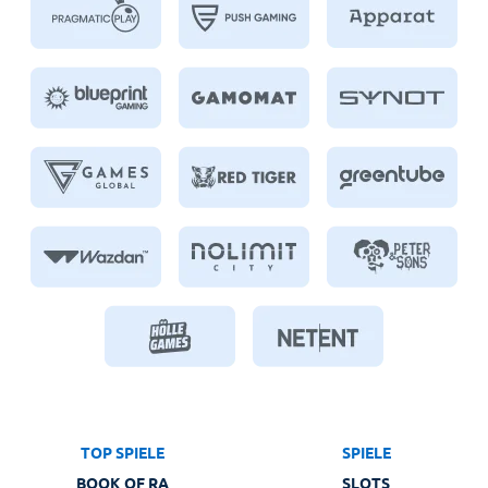
TOP SPIELE
SPIELE
BOOK OF RA
SLOTS