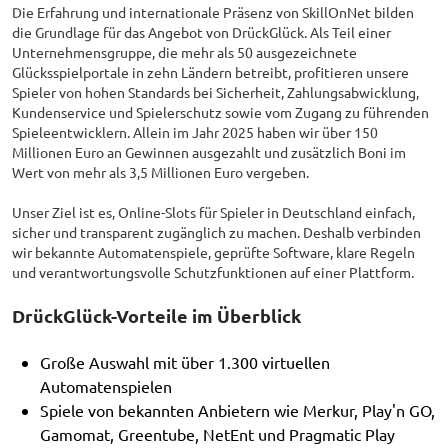
Die Erfahrung und internationale Präsenz von SkillOnNet bilden
die Grundlage für das Angebot von DrückGlück. Als Teil einer
Unternehmensgruppe, die mehr als 50 ausgezeichnete
Glücksspielportale in zehn Ländern betreibt, profitieren unsere
Spieler von hohen Standards bei Sicherheit, Zahlungsabwicklung,
Kundenservice und Spielerschutz sowie vom Zugang zu führenden
Spieleentwicklern. Allein im Jahr 2025 haben wir über 150
Millionen Euro an Gewinnen ausgezahlt und zusätzlich Boni im
Wert von mehr als 3,5 Millionen Euro vergeben.
Unser Ziel ist es, Online-Slots für Spieler in Deutschland einfach,
sicher und transparent zugänglich zu machen. Deshalb verbinden
wir bekannte Automatenspiele, geprüfte Software, klare Regeln
und verantwortungsvolle Schutzfunktionen auf einer Plattform.
DrückGlück-Vorteile im Überblick
Große Auswahl mit über 1.300 virtuellen
Automatenspielen
Spiele von bekannten Anbietern wie Merkur, Play'n GO,
Gamomat, Greentube, NetEnt und Pragmatic Play