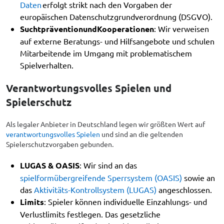
Daten
erfolgt strikt nach den Vorgaben der
europäischen Datenschutzgrundverordnung (DSGVO).
Suchtprävention
und
Kooperationen
: Wir verweisen
auf externe Beratungs- und Hilfsangebote und schulen
Mitarbeitende im Umgang mit problematischem
Spielverhalten.
Verantwortungsvolles Spielen und
Spielerschutz
Als legaler Anbieter in Deutschland legen wir größten Wert auf
verantwortungsvolles Spielen
und sind an die geltenden
Spielerschutzvorgaben gebunden.
LUGAS & OASIS
: Wir sind an das
spielformübergreifende Sperrsystem (OASIS)
sowie an
das
Aktivitäts-Kontrollsystem (LUGAS)
angeschlossen.
Limits
: Spieler können individuelle Einzahlungs- und
Verlustlimits festlegen. Das gesetzliche