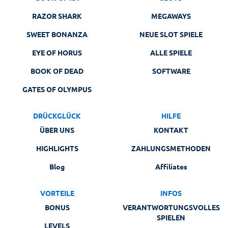
RAZOR SHARK
MEGAWAYS
SWEET BONANZA
NEUE SLOT SPIELE
EYE OF HORUS
ALLE SPIELE
BOOK OF DEAD
SOFTWARE
GATES OF OLYMPUS
DRÜCKGLÜCK
HILFE
ÜBER UNS
KONTAKT
HIGHLIGHTS
ZAHLUNGSMETHODEN
Blog
Affiliates
VORTEILE
INFOS
BONUS
VERANTWORTUNGSVOLLES
SPIELEN
LEVELS