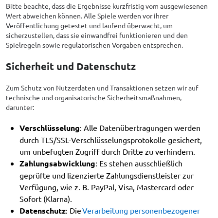
Bitte beachte, dass die Ergebnisse kurzfristig vom ausgewiesenen
Wert abweichen können. Alle Spiele werden vor ihrer
Veröffentlichung getestet und laufend überwacht, um
sicherzustellen, dass sie einwandfrei funktionieren und den
Spielregeln sowie regulatorischen Vorgaben entsprechen.
Sicherheit und Datenschutz
Zum Schutz von Nutzerdaten und Transaktionen setzen wir auf
technische und organisatorische Sicherheitsmaßnahmen,
darunter:
Verschlüsselung
: Alle Datenübertragungen werden
durch TLS/SSL-Verschlüsselungsprotokolle gesichert,
um unbefugten Zugriff durch Dritte zu verhindern.
Zahlungsabwicklung
: Es stehen ausschließlich
geprüfte und lizenzierte Zahlungsdienstleister zur
Verfügung, wie z. B. PayPal, Visa, Mastercard oder
Sofort (Klarna).
Datenschutz
: Die
Verarbeitung personenbezogener