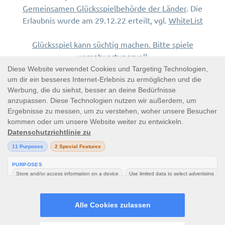
Gemeinsamen Glücksspielbehörde der Länder
. Die
Erlaubnis wurde am 29.12.22 erteilt, vgl.
WhiteList
Glücksspiel kann süchtig machen. Bitte spiele
verantwortungsvoll
Weitere Informationen und Hilfe findest du auf diesen
offiziellen Präventionsseiten:
check-dein-spiel.de
– Offizielle Aufklärungskampagne der
BZgA
gluecksspielsucht.de
– Nationale Anlaufstelle bei Spielsucht
Bitte beachte, dass alle Spielbilder und Anbieter-Icons, die
auf der Abmelde-Seite angezeigt werden, nur der
Veranschaulichung dienen. Einige der angezeigten Spiele
sind möglicherweise nicht verfügbar oder werden nicht auf
der Plattform angezeigt, wenn du in deinem Land oder
Konto angemeldet bist.