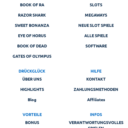
BOOK OF RA
SLOTS
RAZOR SHARK
MEGAWAYS
SWEET BONANZA
NEUE SLOT SPIELE
EYE OF HORUS
ALLE SPIELE
BOOK OF DEAD
SOFTWARE
GATES OF OLYMPUS
DRÜCKGLÜCK
HILFE
ÜBER UNS
KONTAKT
HIGHLIGHTS
ZAHLUNGSMETHODEN
Blog
Affiliates
VORTEILE
INFOS
BONUS
VERANTWORTUNGSVOLLES