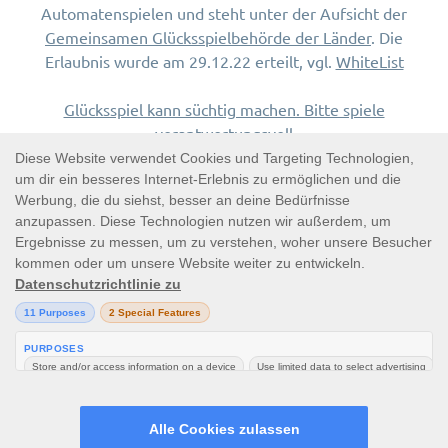
Automatenspielen und steht unter der Aufsicht der
Gemeinsamen Glücksspielbehörde der Länder
. Die
Erlaubnis wurde am 29.12.22 erteilt, vgl.
WhiteList
Glücksspiel kann süchtig machen. Bitte spiele
verantwortungsvoll
Weitere Informationen und Hilfe findest du auf diesen
offiziellen Präventionsseiten:
check-dein-spiel.de
– Offizielle Aufklärungskampagne der
BZgA
gluecksspielsucht.de
– Nationale Anlaufstelle bei Spielsucht
Bitte beachte, dass alle Spielbilder und Anbieter-Icons, die
auf der Abmelde-Seite angezeigt werden, nur der
Veranschaulichung dienen. Einige der angezeigten Spiele
sind möglicherweise nicht verfügbar oder werden nicht auf
der Plattform angezeigt, wenn du in deinem Land oder
Konto angemeldet bist.