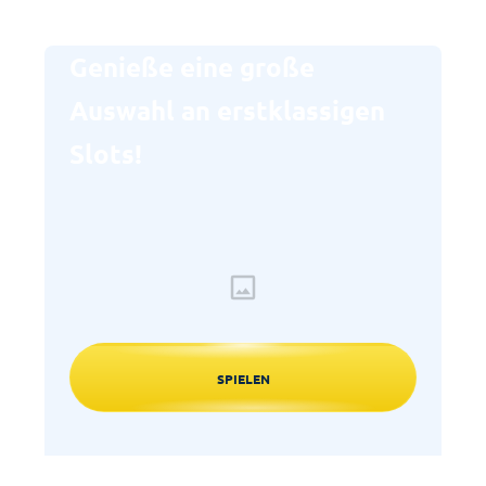
Genieße eine große
Auswahl an erstklassigen
Slots!
SPIELEN