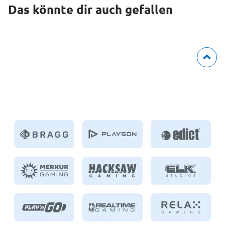
Das könnte dir auch gefallen