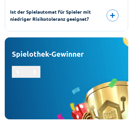
Ist der Spielautomat für Spieler mit
niedriger Risikotoleranz geeignet?
Spielothek-Gewinner