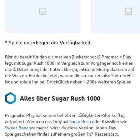
* Spiele unterliegen der Verfügbarkeit
Bist du bereit für den ultimativen Zuckerschock? Pragmatic Play
legt mit Sugar Rush 1000 im Vergleich zum Vorgänger noch einen
drauf. Dabei bringt der Entwickler gigantische Multiplikatoren auf
die Walzen. Entdecke jetzt, warum dieser zuckersüße Slot ein Hit
ist und spiele ihn bei DrückGlück neben 1.200+ weiteren Spielen.
Alles über Sugar Rush 1000
Pragmatic Play hat seinen beliebten Süßigkeiten-Slot kräftig
aufpoliert. Wenn du das Original
Sugar Rush
oder Klassiker wie
Sweet Bonanza
magst, wirst du diese Version lieben. Das
Spielgeschehen findet auf einem großen 7x7-Raster statt.