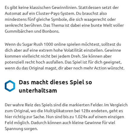
Es gibt keine klassischen Gewinnlinien. Stattdessen setzt der
Automat auf ein Cluster-Pays-System. Du brauchst also
mindestens fünf gleiche Symbole, die sich waagerecht oder
senkrecht berühren. Das Thema ist dabei eine bunte Welt voller
Gummibärchen und Bonbons.
Wenn du Sugar Rush 1000 online spielen möchtest, solltest du
dich aber auf eine extrem hohe Volatilität einstellen. Gewinne
kommen vielleicht nicht bei jedem Dreh. Sie können aber
potenziell recht hoch ausfallen. Das Spiel ist für dich geeignet,
wenn du das Original magst, dir aber noch mehr Action wünscht.
Das macht dieses Spiel so
unterhaltsam
Der wahre Reiz des Spiels sind die markierten Felder. Im Vergleich
zum Original, wo die Multiplikatoren bei 128x endeten, geht es
hier richtig zur Sache. Nun sind bis zu 1.024x auf einem einzigen
Feld möglich. Dadurch können auch kleine Gewinne für viel
Spannung sorgen.