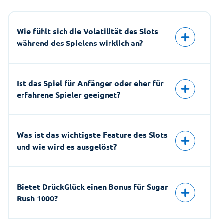
Wie fühlt sich die Volatilität des Slots
während des Spielens wirklich an?
Ist das Spiel für Anfänger oder eher für
erfahrene Spieler geeignet?
Was ist das wichtigste Feature des Slots
und wie wird es ausgelöst?
Bietet DrückGlück einen Bonus für Sugar
Rush 1000?