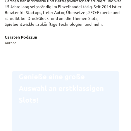
Carsten hat Informatik und Betriebswirtschaft studiert und war
15 Jahre lang selbständig im Einzelhandel tätig. Seit 2014 ist er
Berater für Startups, freier Autor, Übersetzer, SEO-Experte und
schreibt bei DrückGlück rund um die Themen Slots,
Spieleentwickler, zukünftige Technologien und mehr.
Carsten Podszun
Author
Genieße eine große
Auswahl an erstklassigen
Slots!