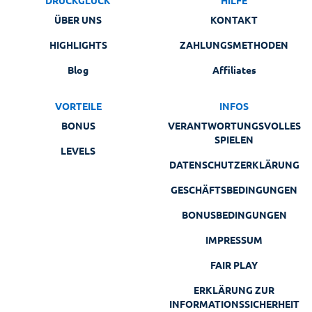
ÜBER UNS
KONTAKT
HIGHLIGHTS
ZAHLUNGSMETHODEN
Blog
Affiliates
VORTEILE
INFOS
BONUS
VERANTWORTUNGSVOLLES
SPIELEN
LEVELS
DATENSCHUTZERKLÄRUNG
GESCHÄFTSBEDINGUNGEN
BONUSBEDINGUNGEN
IMPRESSUM
FAIR PLAY
ERKLÄRUNG ZUR
INFORMATIONSSICHERHEIT