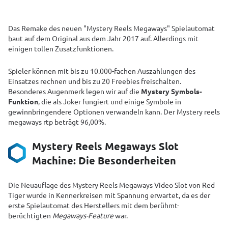
Das Remake des neuen "Mystery Reels Megaways" Spielautomat
baut auf dem Original aus dem Jahr 2017 auf. Allerdings mit
einigen tollen Zusatzfunktionen.
Spieler können mit bis zu 10.000-fachen Auszahlungen des
Einsatzes rechnen und bis zu 20 Freebies freischalten.
Besonderes Augenmerk legen wir auf die
Mystery Symbols-
Funktion
, die als Joker fungiert und einige Symbole in
gewinnbringendere Optionen verwandeln kann. Der Mystery reels
megaways rtp beträgt 96,00%.
Mystery Reels Megaways Slot
Machine: Die Besonderheiten
Die Neuauflage des Mystery Reels Megaways Video Slot von Red
Tiger wurde in Kennerkreisen mit Spannung erwartet, da es der
erste Spielautomat des Herstellers mit dem berühmt-
berüchtigten
Megaways-Feature
war.