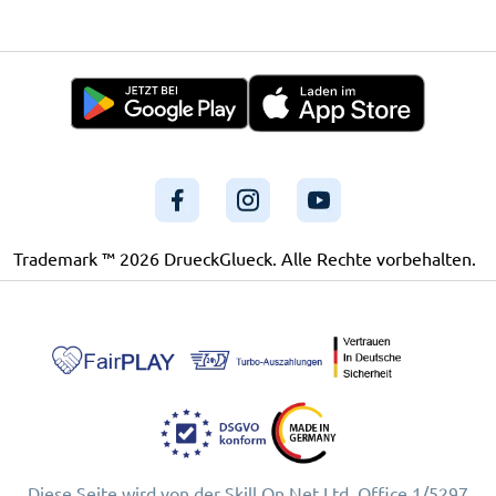
Trademark ™ 2026 DrueckGlueck. Alle Rechte vorbehalten.
Diese Seite wird von der Skill On Net Ltd, Office 1/5297