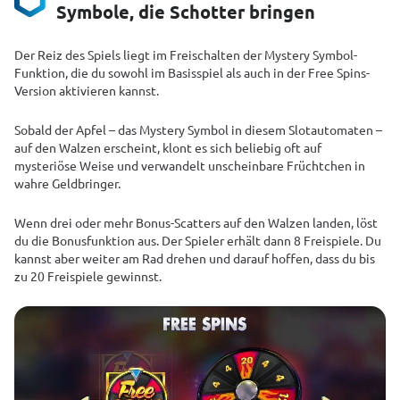
Symbole, die Schotter bringen
Der Reiz des Spiels liegt im Freischalten der Mystery Symbol-
Funktion, die du sowohl im Basisspiel als auch in der Free Spins-
Version aktivieren kannst.
Sobald der Apfel – das Mystery Symbol in diesem Slotautomaten –
auf den Walzen erscheint, klont es sich beliebig oft auf
mysteriöse Weise und verwandelt unscheinbare Früchtchen in
wahre Geldbringer.
Wenn drei oder mehr Bonus-Scatters auf den Walzen landen, löst
du die Bonusfunktion aus. Der Spieler erhält dann 8 Freispiele. Du
kannst aber weiter am Rad drehen und darauf hoffen, dass du bis
zu 20 Freispiele gewinnst.