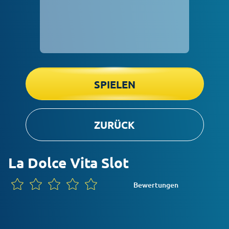
SPIELEN
ZURÜCK
La Dolce Vita Slot
Bewertungen