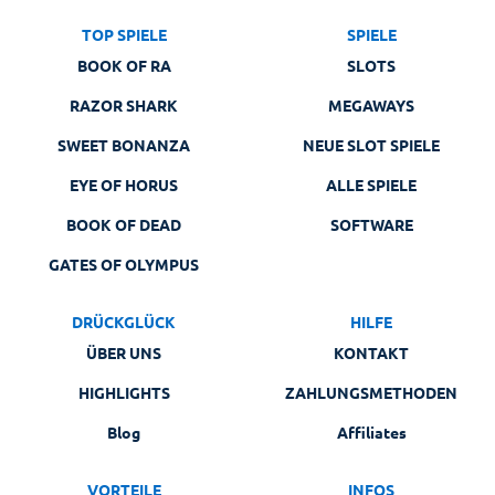
TOP SPIELE
SPIELE
BOOK OF RA
SLOTS
RAZOR SHARK
MEGAWAYS
SWEET BONANZA
NEUE SLOT SPIELE
EYE OF HORUS
ALLE SPIELE
BOOK OF DEAD
SOFTWARE
GATES OF OLYMPUS
DRÜCKGLÜCK
HILFE
ÜBER UNS
KONTAKT
HIGHLIGHTS
ZAHLUNGSMETHODEN
Blog
Affiliates
VORTEILE
INFOS