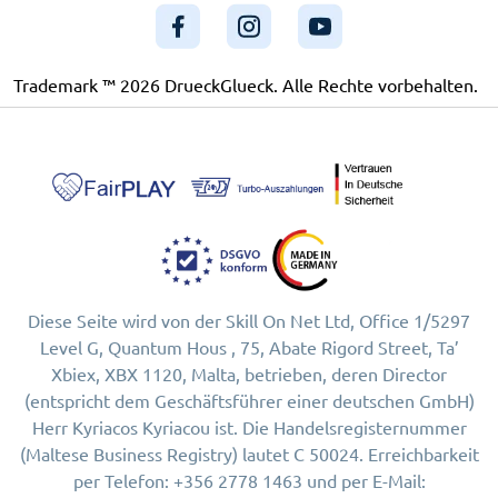
Trademark ™ 2026 DrueckGlueck. Alle Rechte vorbehalten.
Diese Seite wird von der Skill On Net Ltd, Office 1/5297
Level G, Quantum Hous , 75, Abate Rigord Street, Ta’
Xbiex, XBX 1120, Malta, betrieben, deren Director
(entspricht dem Geschäftsführer einer deutschen GmbH)
Herr Kyriacos Kyriacou ist. Die Handelsregisternummer
(Maltese Business Registry) lautet C 50024. Erreichbarkeit
per Telefon: +356 2778 1463 und per E-Mail: