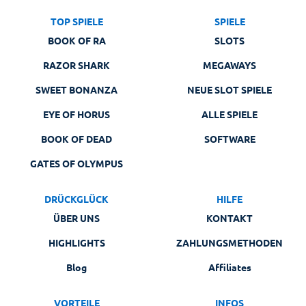
TOP SPIELE
SPIELE
BOOK OF RA
SLOTS
RAZOR SHARK
MEGAWAYS
SWEET BONANZA
NEUE SLOT SPIELE
EYE OF HORUS
ALLE SPIELE
BOOK OF DEAD
SOFTWARE
GATES OF OLYMPUS
DRÜCKGLÜCK
HILFE
ÜBER UNS
KONTAKT
HIGHLIGHTS
ZAHLUNGSMETHODEN
Blog
Affiliates
VORTEILE
INFOS