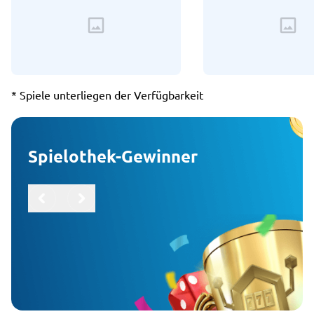
* Spiele unterliegen der Verfügbarkeit
Spielothek-Gewinner