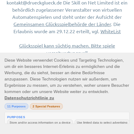
kontakt@drueckglueck.de Die Skill on Net Limited ist ein
behördlich zugelassener Veranstalter von virtuellen
Automatenspielen und steht unter der Aufsicht der
Gemeinsamen Glücksspielbehörde der Länder
. Die
Erlaubnis wurde am 29.12.22 erteilt, vgl.
WhiteList
Glücksspiel kann süchtig machen. Bitte spiele
verantwortungsvoll
Weitere Informationen und Hilfe findest du auf diesen
offiziellen Präventionsseiten:
check-dein-spiel.de
– Offizielle Aufklärungskampagne der
BZgA
gluecksspielsucht.de
– Nationale Anlaufstelle bei Spielsucht
Bitte beachte, dass alle Spielbilder und Anbieter-Icons, die
auf der Abmelde-Seite angezeigt werden, nur der
Veranschaulichung dienen. Einige der angezeigten Spiele
sind möglicherweise nicht verfügbar oder werden nicht auf