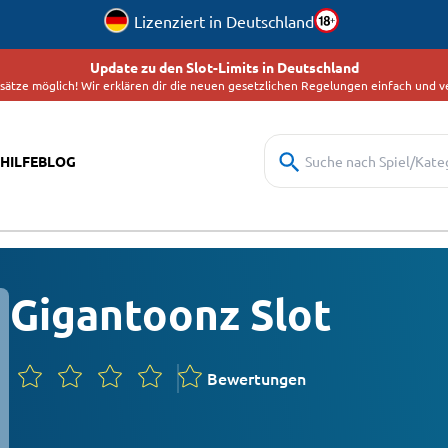
Lizenziert in Deutschland
Update zu den Slot-Limits in Deutschland
sätze möglich! Wir erklären dir die neuen gesetzlichen Regelungen einfach und ve
HILFE
BLOG
Gigantoonz Slot
Bewertungen