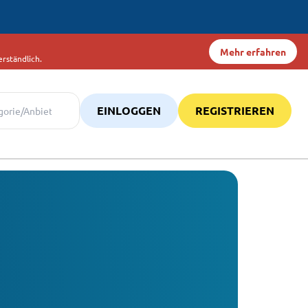
Mehr erfahren
rständlich.
EINLOGGEN
REGISTRIEREN