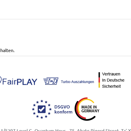
halten.
e 1/5297 Level G, Quantum Hous , 75, Abate Rigord Street, Ta’ 