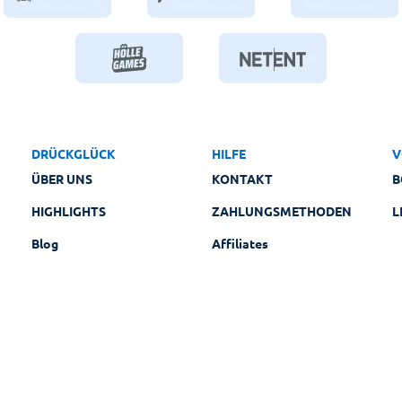
DRÜCKGLÜCK
HILFE
V
ÜBER UNS
KONTAKT
B
HIGHLIGHTS
ZAHLUNGSMETHODEN
L
Blog
Affiliates