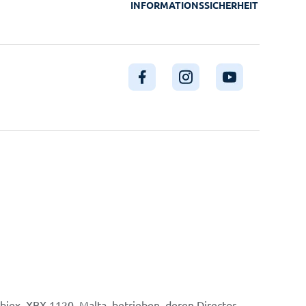
INFORMATIONSSICHERHEIT
Xbiex, XBX 1120, Malta, betrieben, deren Director