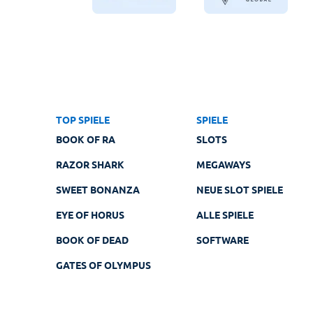
TOP SPIELE
SPIELE
BOOK OF RA
SLOTS
RAZOR SHARK
MEGAWAYS
SWEET BONANZA
NEUE SLOT SPIELE
EYE OF HORUS
ALLE SPIELE
BOOK OF DEAD
SOFTWARE
GATES OF OLYMPUS