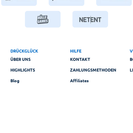
DRÜCKGLÜCK
HILFE
V
ÜBER UNS
KONTAKT
B
HIGHLIGHTS
ZAHLUNGSMETHODEN
L
Blog
Affiliates