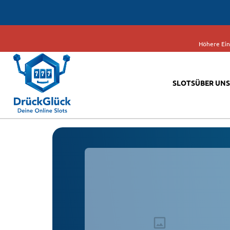
Höhere Ein
SLOTS
ÜBER UNS