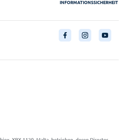
INFORMATIONSSICHERHEIT
Xbiex, XBX 1120, Malta, betrieben, deren Director