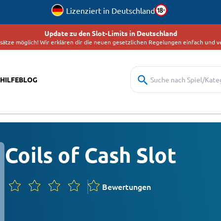
Lizenziert in Deutschland
Update zu den Slot-Limits in Deutschland
sätze möglich! Wir erklären dir die neuen gesetzlichen Regelungen einfach und ve
HILFE
BLOG
Coils of Cash Slot
Bewertungen