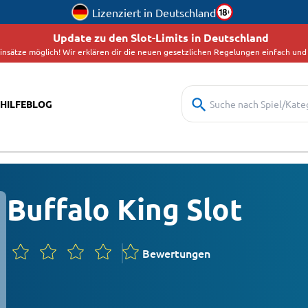
Lizenziert in Deutschland
Update zu den Slot-Limits in Deutschland
nsätze möglich! Wir erklären dir die neuen gesetzlichen Regelungen einfach und 
HILFE
BLOG
Buffalo King Slot
Bewertungen