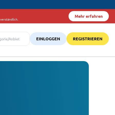
Mehr erfahren
verständlich.
EINLOGGEN
REGISTRIEREN