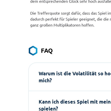
dem entsprechenden Glück sehr hoch ausfall
Die Trefferquote sorgt dafür, dass das Spiel i
dadurch perfekt für Spieler geeignet, die di
ganz großen Multiplikatoren hoffen.
FAQ
Warum ist die Volatilität so h
mich?
Kann ich dieses Spiel mit me
spielen?