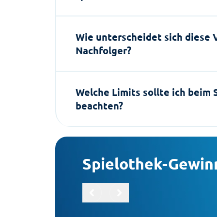
Wie unterscheidet sich diese
Nachfolger?
Welche Limits sollte ich beim
beachten?
Spielothek-Gewin