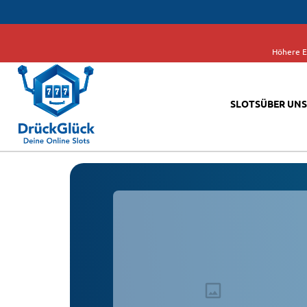
Höhere Ei
SLOTS
ÜBER UNS