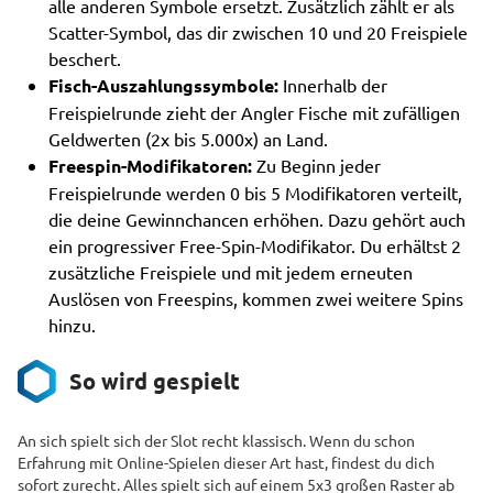
alle anderen Symbole ersetzt. Zusätzlich zählt er als
Scatter-Symbol, das dir zwischen 10 und 20 Freispiele
beschert.
Fisch-Auszahlungssymbole:
Innerhalb der
Freispielrunde zieht der Angler Fische mit zufälligen
Geldwerten (2x bis 5.000x) an Land.
Freespin-Modifikatoren:
Zu Beginn jeder
Freispielrunde werden 0 bis 5 Modifikatoren verteilt,
die deine Gewinnchancen erhöhen. Dazu gehört auch
ein progressiver Free-Spin-Modifikator. Du erhältst 2
zusätzliche Freispiele und mit jedem erneuten
Auslösen von Freespins, kommen zwei weitere Spins
hinzu.
So wird gespielt
An sich spielt sich der Slot recht klassisch. Wenn du schon
Erfahrung mit Online-Spielen dieser Art hast, findest du dich
sofort zurecht. Alles spielt sich auf einem 5x3 großen Raster ab