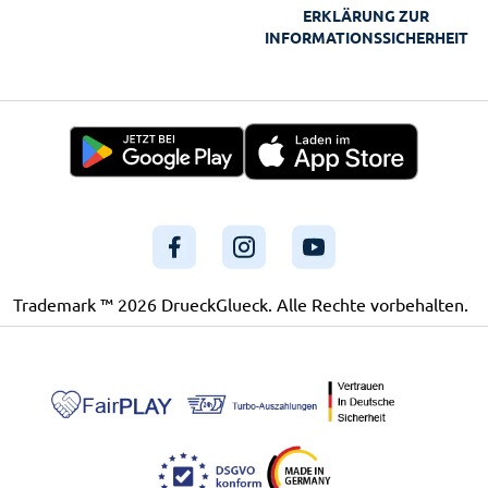
ERKLÄRUNG ZUR
INFORMATIONSSICHERHEIT
Trademark ™ 2026 DrueckGlueck. Alle Rechte vorbehalten.