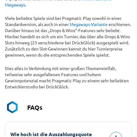
Megaways
.
Viele beliebte Spiele sind bei Pragmatic Play sowohl in einer
Standardversion, als auch in einer
Megaways-Variante
erschienen.
Darüber hinaus ist das „Drops & Wins“-Features sehr beliebt.
Hierbei handelt es sich um ein Turnier, das über alle Drops & Wins
Slots hinweg (23 verschiedene bei DrückGlück) ausgespielt wird.
Zusätzlich zu den Slot-Gewinnen kannst du hier Turnierpreise
gewinnen, wenn du die entsprechenden Spiele spielst.
Dies alles in Verbindung mit einer großen Themenvielfalt,
teilweise sehr ausgefallenen Features und hohem
Gewinnpotenzial macht Pragmatic Play zu einem sehr beliebten
Entwicklerstudio bei DrückGlück.
FAQs
Wie hoch ist die Auszahlungsquote