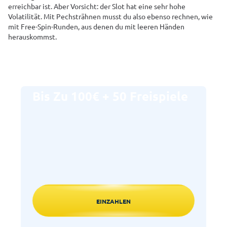
erreichbar ist. Aber Vorsicht: der Slot hat eine sehr hohe
Volatilität. Mit Pechsträhnen musst du also ebenso rechnen, wie
mit Free-Spin-Runden, aus denen du mit leeren Händen
herauskommst.
Bis Zu 100€ + 50 Freispiele
EINZAHLEN