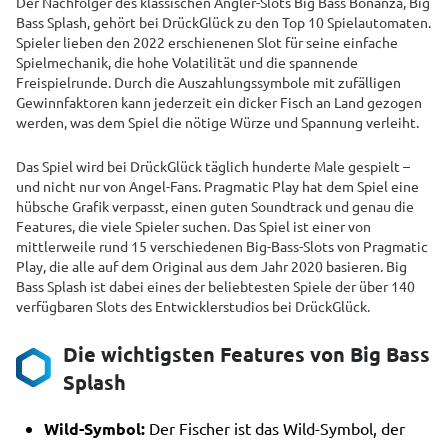
Der Nachfolger des klassischen Angler-Slots Big Bass Bonanza, Big
Bass Splash, gehört bei DrückGlück zu den Top 10 Spielautomaten.
Spieler lieben den 2022 erschienenen Slot für seine einfache
Spielmechanik, die hohe Volatilität und die spannende
Freispielrunde. Durch die Auszahlungssymbole mit zufälligen
Gewinnfaktoren kann jederzeit ein dicker Fisch an Land gezogen
werden, was dem Spiel die nötige Würze und Spannung verleiht.
Das Spiel wird bei DrückGlück täglich hunderte Male gespielt –
und nicht nur von Angel-Fans. Pragmatic Play hat dem Spiel eine
hübsche Grafik verpasst, einen guten Soundtrack und genau die
Features, die viele Spieler suchen. Das Spiel ist einer von
mittlerweile rund 15 verschiedenen Big-Bass-Slots von Pragmatic
Play, die alle auf dem Original aus dem Jahr 2020 basieren. Big
Bass Splash ist dabei eines der beliebtesten Spiele der über 140
verfügbaren Slots des Entwicklerstudios bei DrückGlück.
Die wichtigsten Features von Big Bass
Splash
Wild-Symbol:
Der Fischer ist das Wild-Symbol, der