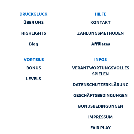
DRÜCKGLÜCK
HILFE
ÜBER UNS
KONTAKT
HIGHLIGHTS
ZAHLUNGSMETHODEN
Blog
Affiliates
VORTEILE
INFOS
BONUS
VERANTWORTUNGSVOLLES
SPIELEN
LEVELS
DATENSCHUTZERKLÄRUNG
GESCHÄFTSBEDINGUNGEN
BONUSBEDINGUNGEN
IMPRESSUM
FAIR PLAY