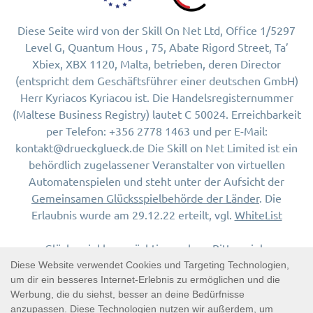
Diese Seite wird von der Skill On Net Ltd, Office 1/5297
Level G, Quantum Hous , 75, Abate Rigord Street, Ta’
Xbiex, XBX 1120, Malta, betrieben, deren Director
(entspricht dem Geschäftsführer einer deutschen GmbH)
Herr Kyriacos Kyriacou ist. Die Handelsregisternummer
(Maltese Business Registry) lautet C 50024. Erreichbarkeit
per Telefon: +356 2778 1463 und per E-Mail:
kontakt@drueckglueck.de Die Skill on Net Limited ist ein
behördlich zugelassener Veranstalter von virtuellen
Automatenspielen und steht unter der Aufsicht der
Gemeinsamen Glücksspielbehörde der Länder
. Die
Erlaubnis wurde am 29.12.22 erteilt, vgl.
WhiteList
Glücksspiel kann süchtig machen. Bitte spiele
verantwortungsvoll
Weitere Informationen und Hilfe findest du auf diesen