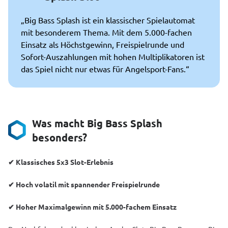
„Big Bass Splash ist ein klassischer Spielautomat
mit besonderem Thema. Mit dem 5.000-fachen
Einsatz als Höchstgewinn, Freispielrunde und
Sofort-Auszahlungen mit hohen Multiplikatoren ist
das Spiel nicht nur etwas für Angelsport-Fans.“
Was macht Big Bass Splash
besonders?
✔ Klassisches 5x3 Slot-Erlebnis
✔ Hoch volatil mit spannender Freispielrunde
✔ Hoher Maximalgewinn mit 5.000-fachem Einsatz