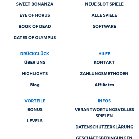
SWEET BONANZA
NEUE SLOT SPIELE
EYE OF HORUS
ALLE SPIELE
BOOK OF DEAD
SOFTWARE
GATES OF OLYMPUS
DRÜCKGLÜCK
HILFE
ÜBER UNS
KONTAKT
HIGHLIGHTS
ZAHLUNGSMETHODEN
Blog
Affiliates
VORTEILE
INFOS
BONUS
VERANTWORTUNGSVOLLES
SPIELEN
LEVELS
DATENSCHUTZERKLÄRUNG
GESCHÄFTSBEDINGUNGEN