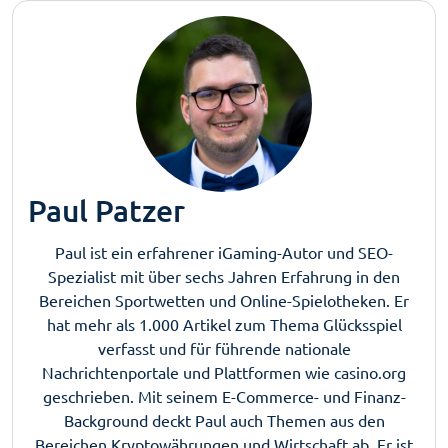
Paul Patzer
Paul ist ein erfahrener iGaming-Autor und SEO-
Spezialist mit über sechs Jahren Erfahrung in den
Bereichen Sportwetten und Online-Spielotheken. Er
hat mehr als 1.000 Artikel zum Thema Glücksspiel
verfasst und für führende nationale
Nachrichtenportale und Plattformen wie casino.org
geschrieben. Mit seinem E-Commerce- und Finanz-
Background deckt Paul auch Themen aus den
Bereichen Kryptowährungen und Wirtschaft ab. Er ist