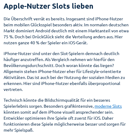
Apple-Nutzer Slots lieben
Die Überschrift verrät es bereits. Insgesamt sind iPhone-Nutzer
beim mobilen Glücksspiel besonders aktiv. Im normalen deutschen
Markt dominiert Android deutlich mit einem Marktanteil von etwa
75 %. Doch bei DrückGlück sieht die Verteilung anders aus. Hier
nutzen ganze 40 % der Spieler ein iOS-Gerät.
iPhone-Nutzer sind unter den Slot-Spielern demnach deutlich
häufiger anzutreffen. Als Vergleich nehmen wir hierfür den
Bevölkerungsdurchschnitt. Doch woran könnte das liegen?
Allgemein stehen iPhone-Nutzer eher für Lifestyle-orientierte
Aktivitäten. Das ist auch bei der Nutzung der sozialen Medien zu
erkennen. Hier sind iPhone-Nutzer ebenfalls überproportional
vertreten.
Technisch könnte die Bildschirmqualität für ein besseres
Spielerlebnis sorgen. Besonders grafikintensive,
moderne Slots
könnten somit auf dem iPhone visuell ansprechender sein.
Entwickler optimieren ihre Spiele oft zuerst für iOS. Daher
funktionieren diese Spiele möglicherweise besser und sorgen für
mehr Spielspaß.