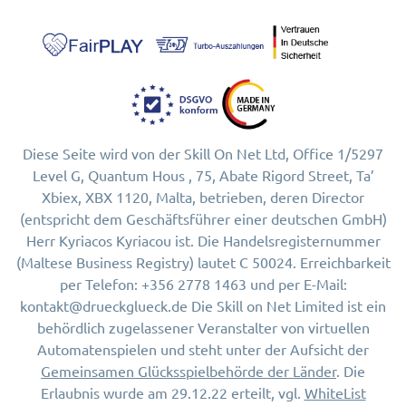
Diese Seite wird von der Skill On Net Ltd, Office 1/5297
Level G, Quantum Hous , 75, Abate Rigord Street, Ta’
Xbiex, XBX 1120, Malta, betrieben, deren Director
(entspricht dem Geschäftsführer einer deutschen GmbH)
Herr Kyriacos Kyriacou ist. Die Handelsregisternummer
(Maltese Business Registry) lautet C 50024. Erreichbarkeit
per Telefon: +356 2778 1463 und per E-Mail:
kontakt@drueckglueck.de Die Skill on Net Limited ist ein
behördlich zugelassener Veranstalter von virtuellen
Automatenspielen und steht unter der Aufsicht der
Gemeinsamen Glücksspielbehörde der Länder
. Die
Erlaubnis wurde am 29.12.22 erteilt, vgl.
WhiteList