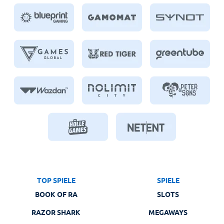
TOP SPIELE
SPIELE
BOOK OF RA
SLOTS
RAZOR SHARK
MEGAWAYS