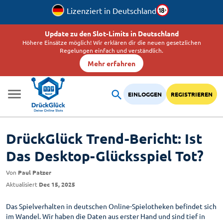
Lizenziert in Deutschland
Update zu den Slot-Limits in Deutschland
Höhere Einsätze möglich! Wir erklären dir die neuen gesetzlichen
Regelungen einfach und verständlich.
Mehr erfahren
EINLOGGEN
REGISTRIEREN
DrückGlück Trend-Bericht: Ist
Das Desktop-Glücksspiel Tot?
Von
Paul Patzer
Aktualisiert
Dec 15, 2025
Das Spielverhalten in deutschen Online-Spielotheken befindet sich
im Wandel. Wir haben die Daten aus erster Hand und sind tief in